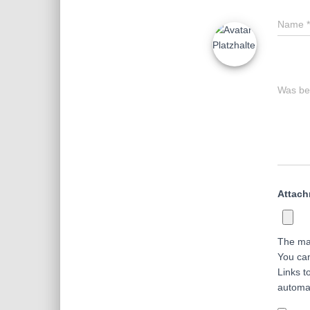
Name
*
Was bes
Attac
The ma
You ca
Links t
automa