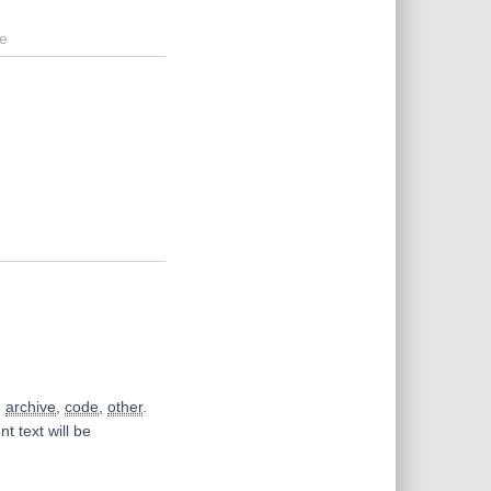
e
,
archive
,
code
,
other
.
t text will be