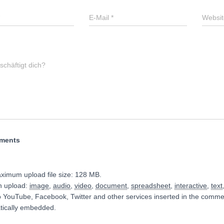
E-Mail
*
Websit
chäftigt dich?
hments
ximum upload file size: 128 MB.
n upload:
image
,
audio
,
video
,
document
,
spreadsheet
,
interactive
,
text
o YouTube, Facebook, Twitter and other services inserted in the commen
tically embedded.