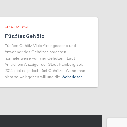
GEOGRAFISCH
Fünftes Gehölz
Fünftes Gehölz Viele Alteingessene und
Anwohner des Gehölzes sprechen
normalerweise von vier Gehölzen. Laut
Amtlichem Anzeiger der Stadt Hamburg seit
2011 gibt es jedoch fünf Gehölze. Wenn man
nicht so weit gehen will und die
Weiterlesen