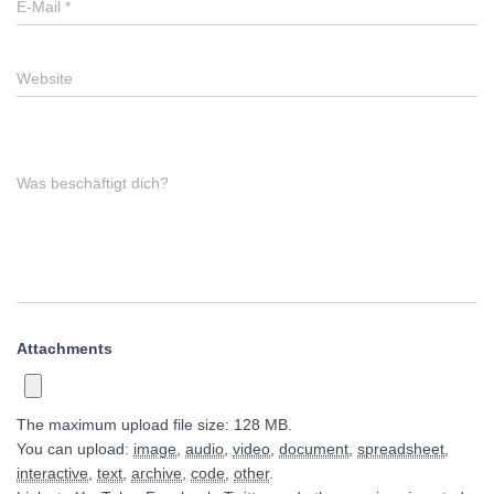
E-Mail
*
Website
Was beschäftigt dich?
Attachments
The maximum upload file size: 128 MB.
You can upload:
image
,
audio
,
video
,
document
,
spreadsheet
,
interactive
,
text
,
archive
,
code
,
other
.