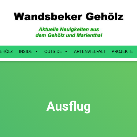
EHÖLZ
INSIDE
OUTSIDE
ARTENVIELFALT
PROJEKTE
Ausflug