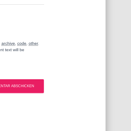
,
archive
,
code
,
other
.
t text will be