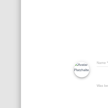
Name
*
Was bes