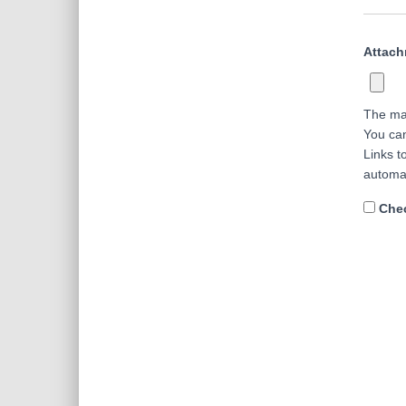
Attac
The ma
You ca
Links t
automa
Chec