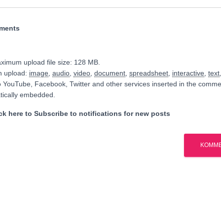
hments
ximum upload file size: 128 MB.
n upload:
image
,
audio
,
video
,
document
,
spreadsheet
,
interactive
,
text
o YouTube, Facebook, Twitter and other services inserted in the commen
tically embedded.
k here to Subscribe to notifications for new posts