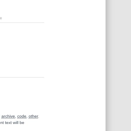
e
,
archive
,
code
,
other
.
t text will be