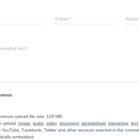
E-Mail
*
Websit
chäftigt dich?
hments
ximum upload file size: 128 MB.
n upload:
image
,
audio
,
video
,
document
,
spreadsheet
,
interactive
,
text
o YouTube, Facebook, Twitter and other services inserted in the commen
tically embedded.