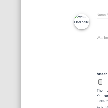
Name
*
Was bes
Attac
The ma
You ca
Links t
automa