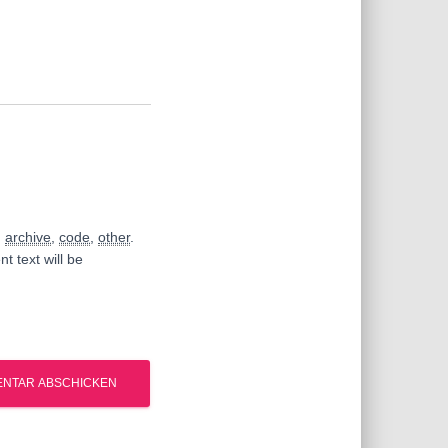
,
archive
,
code
,
other
.
t text will be