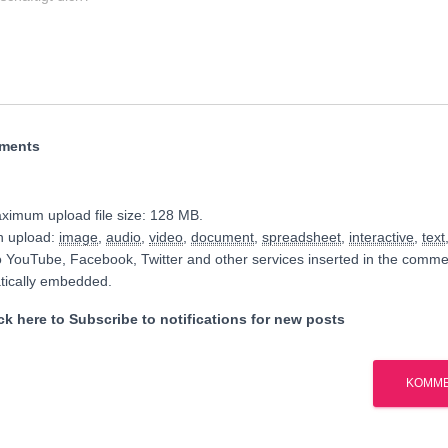
hments
ximum upload file size: 128 MB.
n upload:
image
,
audio
,
video
,
document
,
spreadsheet
,
interactive
,
text
o YouTube, Facebook, Twitter and other services inserted in the commen
tically embedded.
k here to Subscribe to notifications for new posts