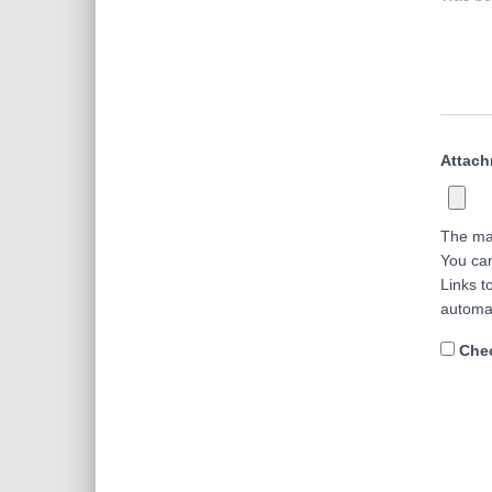
Attac
The ma
You ca
Links t
automa
Chec