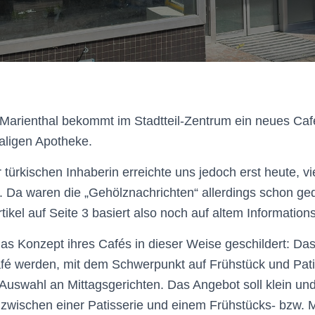
ll. Marienthal bekommt im Stadtteil-Zentrum ein neues Ca
ligen Apotheke.
 türkischen Inhaberin erreichte uns jedoch erst heute, v
 Da waren die „Gehölznachrichten“ allerdings schon ge
rtikel auf Seite 3 basiert also noch auf altem Information
as Konzept ihres Cafés in dieser Weise geschildert: Das 
é werden, mit dem Schwerpunkt auf Frühstück und Pati
Auswahl an Mittagsgerichten. Das Angebot soll klein u
r zwischen einer Patisserie und einem Frühstücks- bzw. 