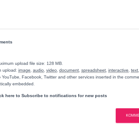
hments
ximum upload file size: 128 MB.
n upload:
image
,
audio
,
video
,
document
,
spreadsheet
,
interactive
,
text
o YouTube, Facebook, Twitter and other services inserted in the commen
tically embedded.
k here to Subscribe to notifications for new posts