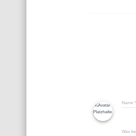
Name
*
Was bes