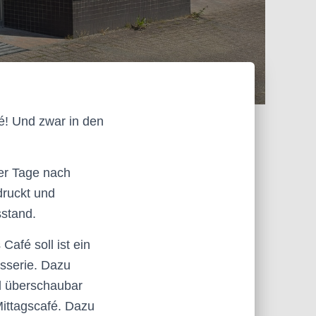
fé! Und zwar in den
ier Tage nach
druckt und
sstand.
Café soll ist ein
sserie. Dazu
nd überschaubar
Mittagscafé. Dazu