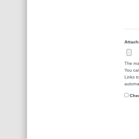
Attac
The ma
You ca
Links t
automa
Chec