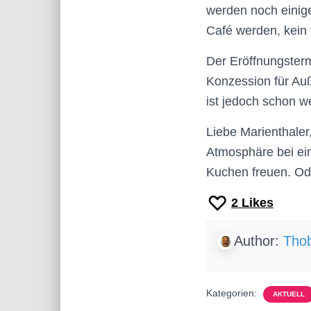
werden noch einige 
Café werden, kein 
Der Eröffnungsterm
Konzession für Au
ist jedoch schon 
Liebe Marienthaler
Atmosphäre bei ein
Kuchen freuen. Ode
2
Likes
Author:
Thob
Kategorien:
AKTUELL