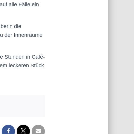
uf alle Fälle ein
berin die
au der Innenräume
te Stunden in Café-
nem leckeren Stück