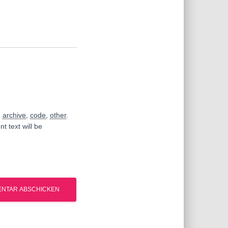
,
archive
,
code
,
other
.
t text will be