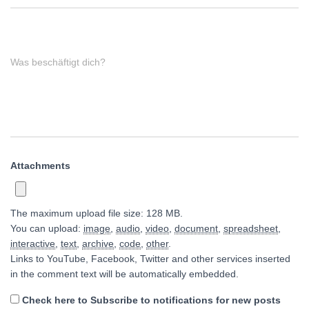
Was beschäftigt dich?
Attachments
The maximum upload file size: 128 MB.
You can upload:
image
,
audio
,
video
,
document
,
spreadsheet
,
interactive
,
text
,
archive
,
code
,
other
.
Links to YouTube, Facebook, Twitter and other services inserted
in the comment text will be automatically embedded.
Check here to Subscribe to notifications for new posts