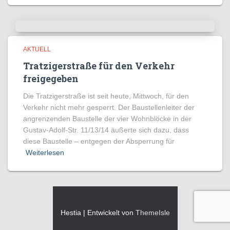
AKTUELL
Tratzigerstraße für den Verkehr
freigegeben
Die Tratzigerstraße ist seit heute, Mittwoch, für den
Verkehr nicht mehr gesperrt. Der Baustellenleiter der
angrenzenden Baustelle der vier Wohnblöcke in der
Gustav-Adolf-Str. 11/13/14 äußerte sich dazu, dass
diese Baustelle – entgegen der Absperrung für
Weiterlesen
Hestia | Entwickelt von
ThemeIsle