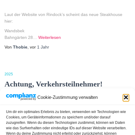
Laut der Website von Rindock’s scheint das neue Steakhouse
hier:
Wandsbek
Bahngärten 28…
Weiterlesen
Von
Thobie
, vor
1 Jahr
2025
Achtung, Verkehrsteilnehmer!
Cookie-Zustimmung verwalten
Achtung, Verkehrsteilnehmer!
Um dir ein optimales Erlebnis zu bieten, verwenden wir Technologien wie
Cookies, um Geräteinformationen zu speichern und/oder darauf
zuzugreifen. Wenn du diesen Technologien zustimmst, können wir Daten
Die Ampelanlage zwischen dem ersten und zweiten Gehölz an
wie das Surfverhalten oder eindeutige IDs auf dieser Website verarbeiten.
der Ecke Bovestraße/Bahngärten ist
…
Weiterlesen
Wenn du deine Zustimmung nicht erteilst oder zurückziehst, können