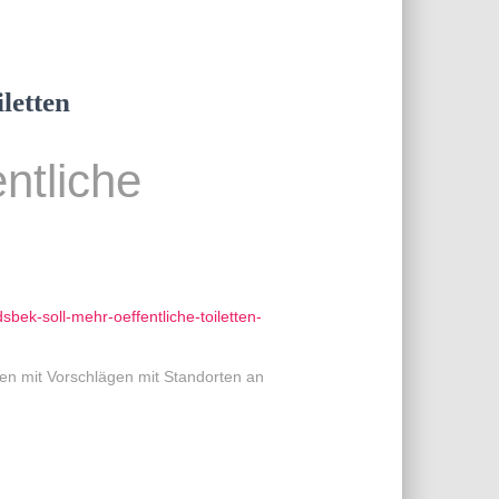
iletten
entliche
bek-soll-mehr-oeffentliche-toiletten-
en mit Vorschlägen mit Standorten an