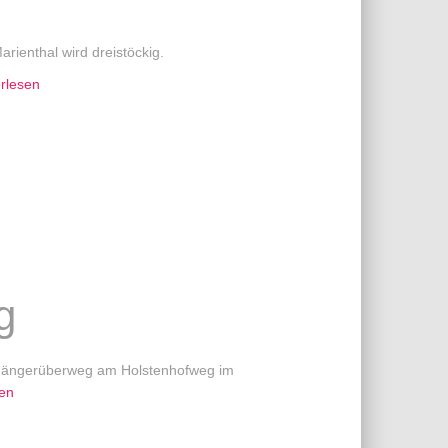
rienthal wird dreistöckig.
rlesen
g
ßgängerüberweg am Holstenhofweg im
sen