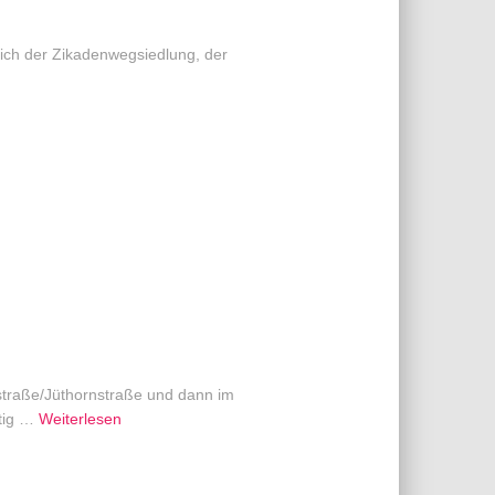
lich der Zikadenwegsiedlung, der
traße/Jüthornstraße und dann im
tig
…
Weiterlesen