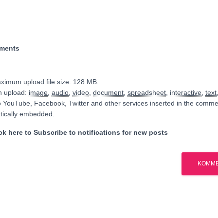
hments
ximum upload file size: 128 MB.
n upload:
image
,
audio
,
video
,
document
,
spreadsheet
,
interactive
,
text
o YouTube, Facebook, Twitter and other services inserted in the commen
tically embedded.
k here to Subscribe to notifications for new posts