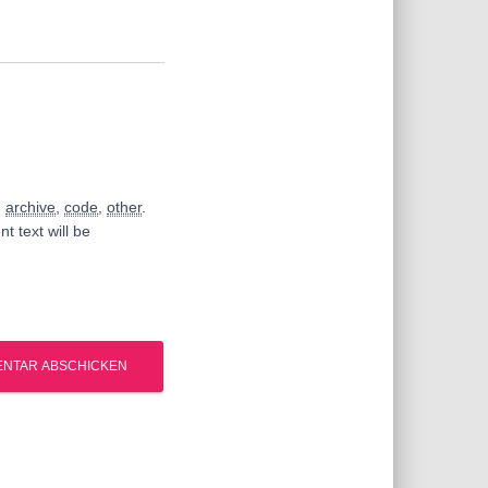
,
archive
,
code
,
other
.
t text will be