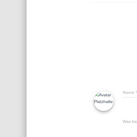
Name
*
Was bes