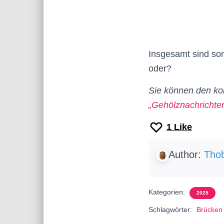
Insgesamt sind som
oder?
Sie können den kom
„Gehölznachrichte
1
Like
Author:
Thob
Kategorien:
2025
Schlagwörter:
Brücken