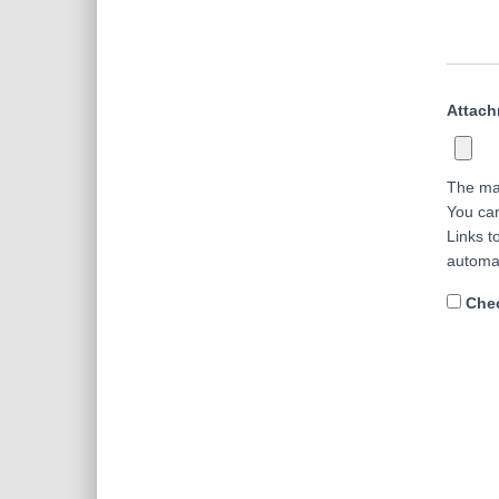
Attac
The ma
You ca
Links t
automa
Chec