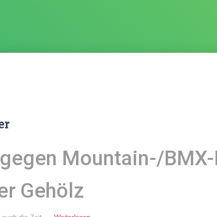
er
egen Mountain-/BMX-R
er Gehölz
t auch die Zeit,
…
Weiterlesen