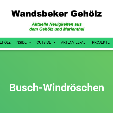
EHÖLZ
INSIDE
OUTSIDE
ARTENVIELFALT
PROJEKTE
Busch-Windröschen