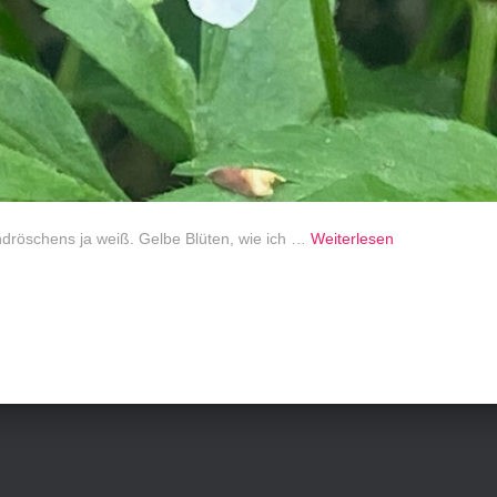
ndröschens ja weiß. Gelbe Blüten, wie ich …
Weiterlesen