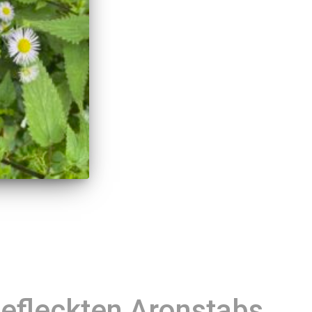
efleckten Aronstabs