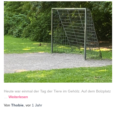
Heute war einmal der Tag der Tiere im Gehölz. Auf dem Bolzplatz
…
Weiterlesen
Von
Thobie
, vor
1 Jahr