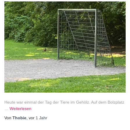
Heute war einmal der Tag der Tiere im Gehölz. Auf dem Bolzplatz
…
Weiterlesen
Von
Thobie
, vor
1 Jahr