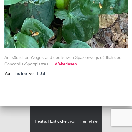
Am südlichen Wegesrand des kurzen Spazierwegs südlich des
Concordia-Sportplatzes …
Weiterlesen
Von
Thobie
, vor
1 Jahr
Hestia | Entwickelt von
ThemeIsle