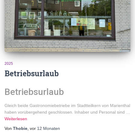
2025
Betriebsurlaub
Betriebsurlaub
Gleich beide Gastronomiebetriebe im Stadtteilkern von Marienthal
haben vorübergehend geschlossen. Inhaber und Personal sind …
Weiterlesen
Von
Thobie
, vor
12 Monaten