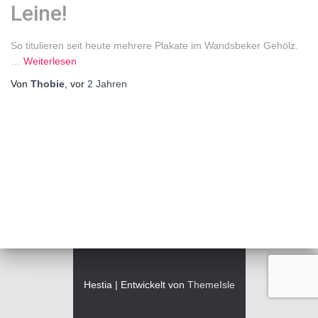
Leine!
So titulieren seit heute mehrere Plakate im Wandsbeker Gehölz.
…
Weiterlesen
Von
Thobie
, vor
2 Jahren
Hestia | Entwickelt von
ThemeIsle