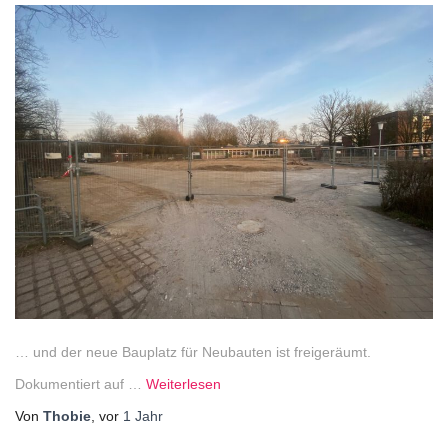
… und der neue Bauplatz für Neubauten ist freigeräumt.
Dokumentiert auf …
Weiterlesen
Von
Thobie
, vor
1 Jahr