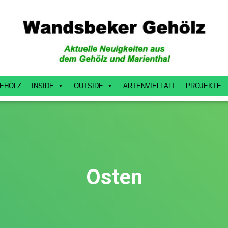
EHÖLZ
INSIDE
OUTSIDE
ARTENVIELFALT
PROJEKTE
Osten