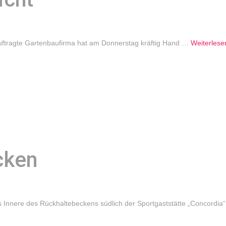
auftragte Gartenbaufirma hat am Donnerstag kräftig Hand …
Weiterlese
cken
das Innere des Rückhaltebeckens südlich der Sportgaststätte „Concordi