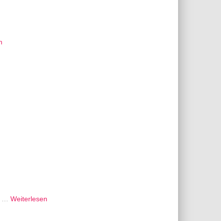
n
a“ …
Weiterlesen