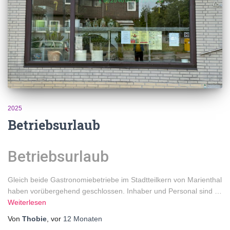
2025
Betriebsurlaub
Betriebsurlaub
Gleich beide Gastronomiebetriebe im Stadtteilkern von Marienthal
haben vorübergehend geschlossen. Inhaber und Personal sind …
Weiterlesen
Von
Thobie
, vor
12 Monaten