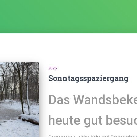
2026
Sonntagsspaziergang
Das Wandsbeke
heute gut besu
Sonnenschein, eisige Kälte und Schnee trieb