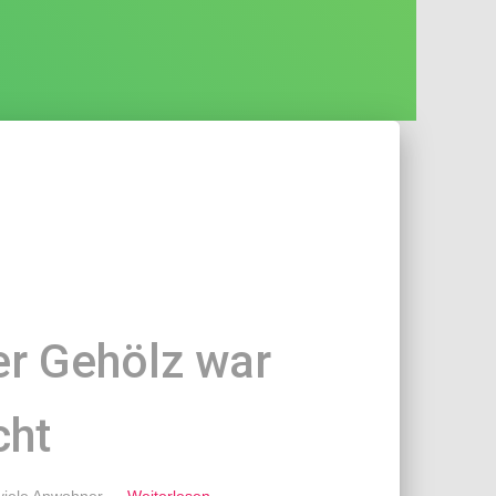
r Gehölz war
cht
 viele Anwohner
…
Weiterlesen