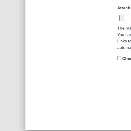
Attac
The ma
You ca
Links t
automa
Chec