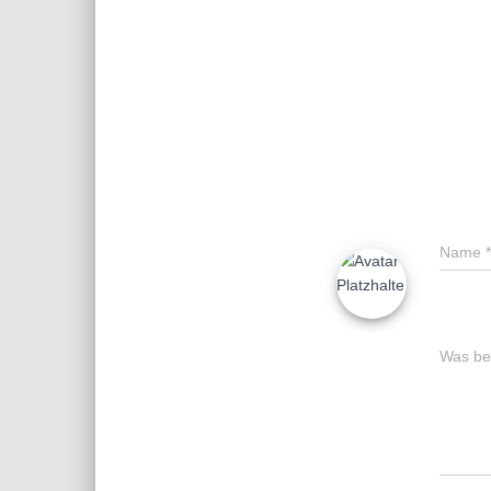
Name
*
Was bes