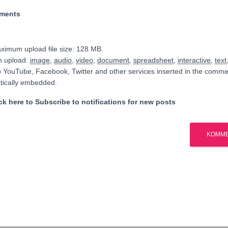
hments
ximum upload file size: 128 MB.
n upload:
image
,
audio
,
video
,
document
,
spreadsheet
,
interactive
,
text
o YouTube, Facebook, Twitter and other services inserted in the commen
tically embedded.
k here to Subscribe to notifications for new posts