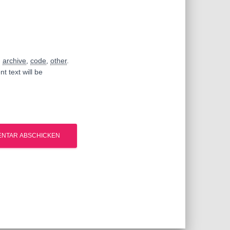
,
archive
,
code
,
other
.
t text will be