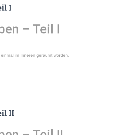
il I
en – Teil I
t einmal im Inneren geräumt worden.
l II
n – Teil II