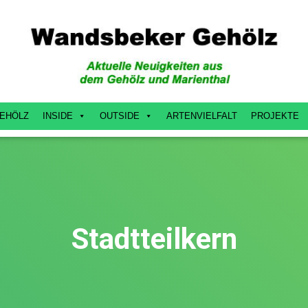
EHÖLZ
INSIDE
OUTSIDE
ARTENVIELFALT
PROJEKTE
Stadtteilkern