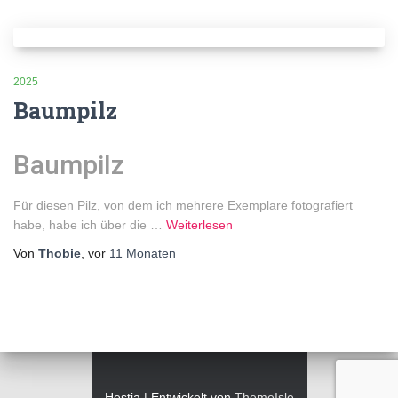
2025
Baumpilz
Baumpilz
Für diesen Pilz, von dem ich mehrere Exemplare fotografiert
habe, habe ich über die …
Weiterlesen
Von
Thobie
, vor
11 Monaten
Hestia | Entwickelt von
ThemeIsle