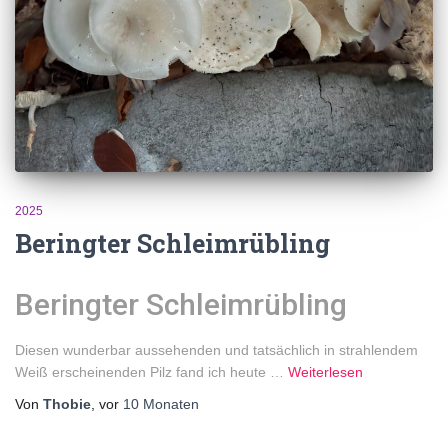
2025
Beringter Schleimrübling
Beringter Schleimrübling
Diesen wunderbar aussehenden und tatsächlich in strahlendem
Weiß erscheinenden Pilz fand ich heute …
Weiterlesen
Von
Thobie
, vor
10 Monaten