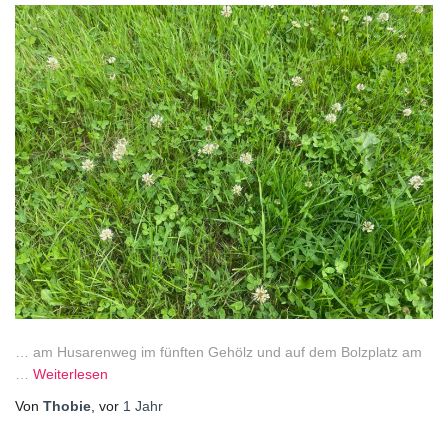
… am Husarenweg im fünften Gehölz und auf dem Bolzplatz am
…
Weiterlesen
Von
Thobie
, vor
1 Jahr