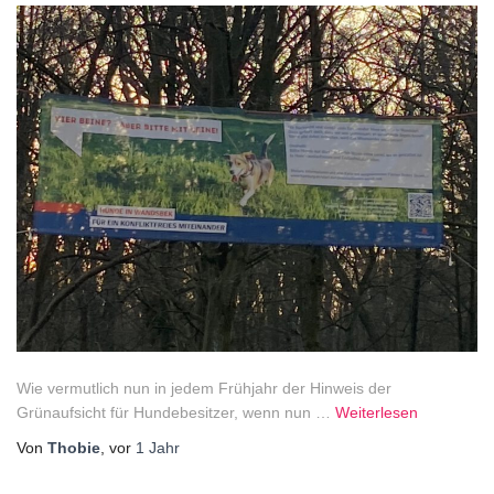
Wie vermutlich nun in jedem Frühjahr der Hinweis der
Grünaufsicht für Hundebesitzer, wenn nun …
Weiterlesen
Von
Thobie
, vor
1 Jahr