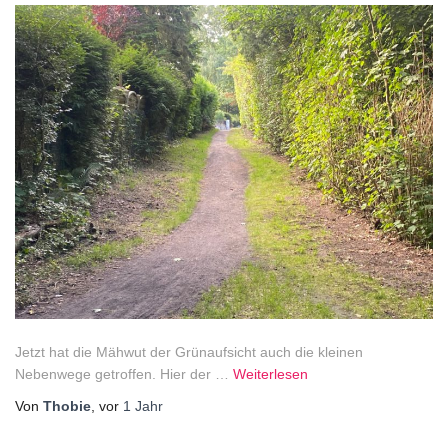
Jetzt hat die Mähwut der Grünaufsicht auch die kleinen
Nebenwege getroffen. Hier der …
Weiterlesen
Von
Thobie
, vor
1 Jahr