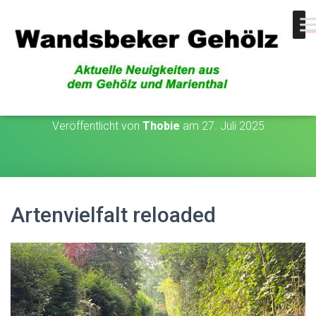
Artenvielfalt reloaded
Veröffentlicht von
Thobie
am
27. Juli 2025
Artenvielfalt reloaded