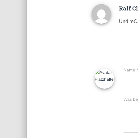
Ralf C
Und reCA
Name
*
Was bes