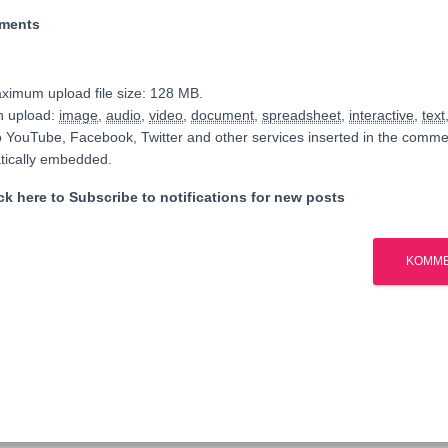
hments
ximum upload file size: 128 MB.
n upload:
image
,
audio
,
video
,
document
,
spreadsheet
,
interactive
,
text
o YouTube, Facebook, Twitter and other services inserted in the commen
tically embedded.
k here to Subscribe to notifications for new posts