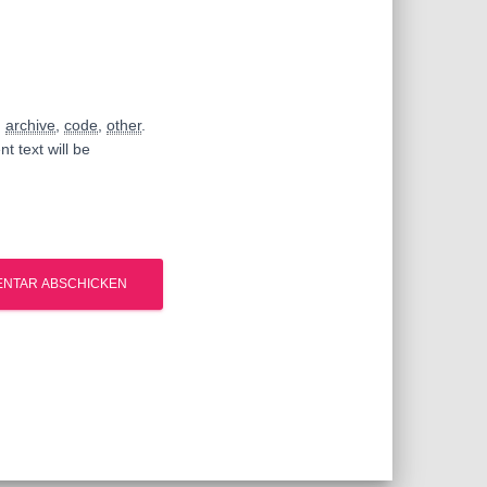
,
archive
,
code
,
other
.
t text will be