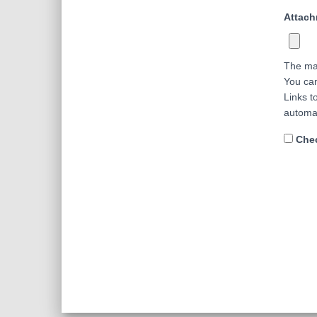
Attac
The ma
You ca
Links t
automa
Chec