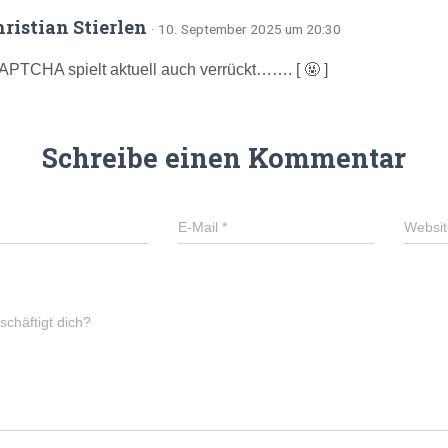
hristian Stierlen
· 10. September 2025 um 20:30
PTCHA spielt aktuell auch verrückt……. [ 🤬 ]
Schreibe einen Kommentar
E-Mail
*
Websit
chäftigt dich?