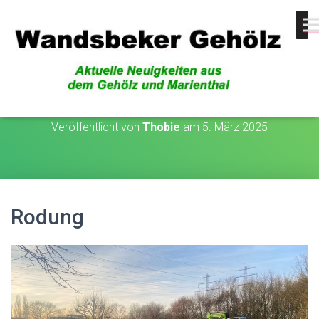
Rodung
Veröffentlicht von
Thobie
am
5. März 2025
Rodung