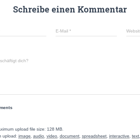
Schreibe einen Kommentar
E-Mail
*
Websit
chäftigt dich?
hments
ximum upload file size: 128 MB.
n upload:
image
,
audio
,
video
,
document
,
spreadsheet
,
interactive
,
text