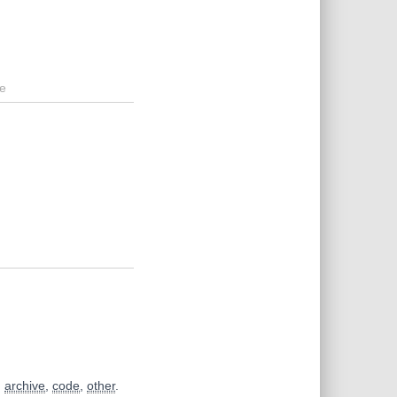
e
,
archive
,
code
,
other
.