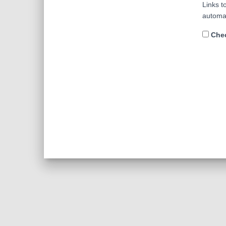
Links t
automa
Chec