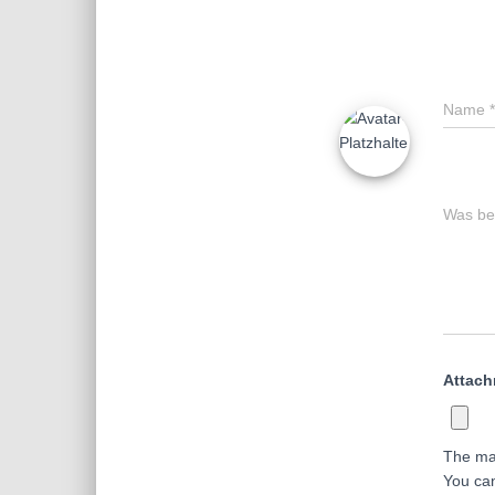
Name
*
Was bes
Attac
The ma
You ca