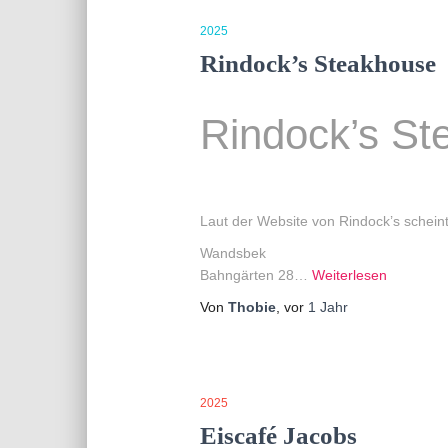
2025
Rindock’s Steakhouse
Rindock’s St
Laut der Website von Rindock’s schein
Wandsbek
Bahngärten 28…
Weiterlesen
Von
Thobie
, vor
1 Jahr
2025
Eiscafé Jacobs